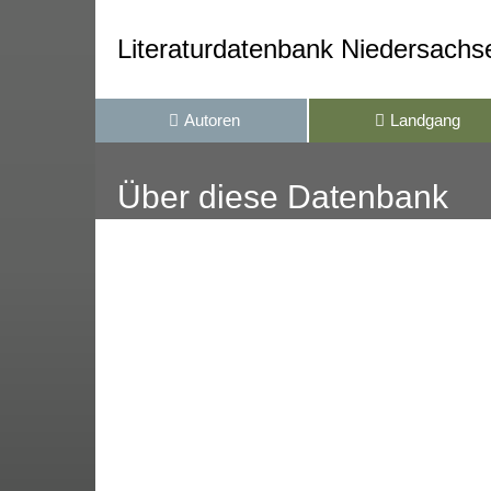
Zum
Zur Navigation
Seiteninhalt
Literaturdatenbank Niedersachs
Schliessen
Über
Autoren
Landgang
diese
Über diese Datenbank
Datenbank