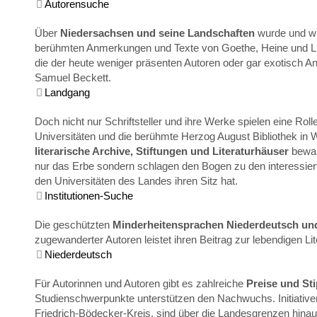
Autorensuche
Über
Niedersachsen und seine Landschaften
wurde und wi
berühmten Anmerkungen und Texte von Goethe, Heine und Li
die der heute weniger präsenten Autoren oder gar exotisch
Samuel Beckett.
Landgang
Doch nicht nur Schriftsteller und ihre Werke spielen eine Rol
Universitäten und die berühmte Herzog August Bibliothek in W
literarische Archive, Stiftungen und Literaturhäuser
bewah
nur das Erbe sondern schlagen den Bogen zu den interessiert
den Universitäten des Landes ihren Sitz hat.
Institutionen-Suche
Die geschützten
Minderheitensprachen Niederdeutsch und
zugewanderter Autoren leistet ihren Beitrag zur lebendigen Lit
Niederdeutsch
Für Autorinnen und Autoren gibt es zahlreiche
Preise und St
Studienschwerpunkte unterstützen den Nachwuchs. Initiativen u
Friedrich-Bödecker-Kreis, sind über die Landesgrenzen hinau