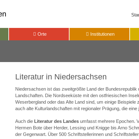
en
Star
Orte
Institutionen
Literatur in Niedersachsen
Niedersachsen ist das zweitgrößte Land der Bundesrepublik 
Landschaften. Die Nordseeküste mit den ostfriesischen Inse
Weserbergland oder das Alte Land sind, um einige Beispiele z
auch alte Kulturlandschaften mit regionaler Prägung, die ein
Auch die
Literatur des Landes
umfasst mehrere Epochen. Vo
Hermen Bote über Herder, Lessing und Knigge bis Arno Schm
der Gegenwart. Über 500 Schriftstellerinnen und Schriftstel