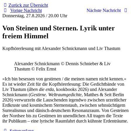
Zurück zur Übersicht
Vorige Nachricht
Nächste Nachricht
Donnerstag, 27.8.2026 / 20.00 Uhr
Von Steinen und Sternen. Lyrik unter
freiem Himmel
Kopfhörerlesung mit Alexander Schnickmann und Liv Thastum
Alexander Schnickmann © Dennis Schnieber & Liv
Thastum © Felix Ernst
»Ich bin besessen von gestirnen / die meinen namen nicht kennen.«
Es ist wieder Zeit für die Kopfhörerlesung: Die Gedichtbände von
Liv Thastum (
åben die erda
, kookbooks 2026) und Alexander
Schnickmann (
Gestirne. Weltraumgedichte
, Matthes & Seit Berlin
2026) verwurzeln die Lauschenden irgendwo zwischen urzeitlicher
Erdkruste und kosmischem Sternenstaub, zwischen sehnsüchtigem
Surrealismus und dänisch-deutschem Resonanzraum. Von Gesteinen
der Nordsee bis zu Gestirnen im unendlichen All tragen die Texte
ihr Publikum – eine lyrische Raumfahrt durch kühnste Erdenträume.
Seitenanfang