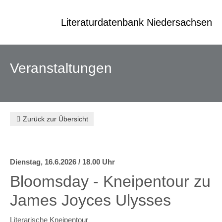
Zum
Zur Navigation
Schliessen
Seiteninhalt
Literaturdatenbank Niedersachsen
Veranstaltungen
Autoren
Veranstaltungen
Landgang
Orte
Institutionen
Zurück zur Übersicht
Preise & Stipendien
Veranstaltungen
Dienstag, 16.6.2026 / 18.00 Uhr
Aktuell
Bloomsday - Kneipentour zu
Veranstalter
James Joyces Ulysses
Über diese Datenbank
Kontakt
Literarische Kneipentour