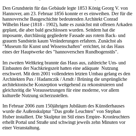
Den Grundstein für das Gebäude legte 1853 König Georg V. von
Hannover, am 23. Februar 1856 konnte er es einweihen. Der für die
hannoversche Baugeschichte bedeutenden Architekt Conrad
Wilhelm Hase (1818 - 1902), hatte es zunächst mit offenen Arkaden
geplant, die aber bald geschlossen wurden. Seitdem hat die
imposante, durchlässig gegliederte Fassade aus rotem Back- und
grauem Sandstein kaum Veränderungen erfahren. Zunächst als
"Museum für Kunst und Wissenschaften" errichtet, ist das Haus
eines der Hauptwerke des "hannoverschen Rundbogenstils".
Im zweiten Weltkrieg brannte das Haus aus, zahlreiche Um- und
Einbauten der Nachkriegszeit hatten eine adäquate Nutzung
erschwert. Mit dem 2001 vollendeten letzten Umbau gelang es den
Architekten Pax / Hadamczik / Arndt / Brüning die ursprüngliche
architektonische Konzeption weitgehend zu rekonstruieren und
gleichzeitig die Voraussetzungen für eine moderne, vor allem
kulturelle Nutzung sicherzustellen.
Im Februar 2006 zum 150jährigen Jubiläum des Künstlerhauses
wurde die Außenskulptur "Das große Leuchten" von Stephan
Huber installiert. Die Skulptur im Stil eines Empire- Kronleuchters
erhellt Portal und Straße und schwingt jeweils zehn Minuten vor
einer Veranstaltung.