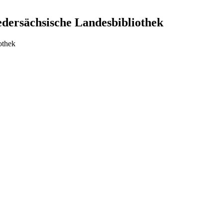
edersächsische Landesbibliothek
othek