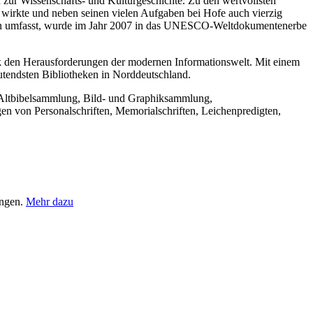
zur Wissen­schafts- und Kulturgeschichte. Zu den wertvollsten
wirkte und neben seinen vielen Aufgaben bei Hofe auch vierzig
denten umfasst, wurde im Jahr 2007 in das UNESCO-Weltdokumentenerbe
hek den Heraus­forderungen der modernen Informationswelt. Mit einem
eutendsten Bibliotheken in Norddeutschland.
ltbibelsammlung, Bild- und Graphiksammlung,
von Personalschriften, Memorialschriften, Leichenpredigten,
ungen.
Mehr dazu