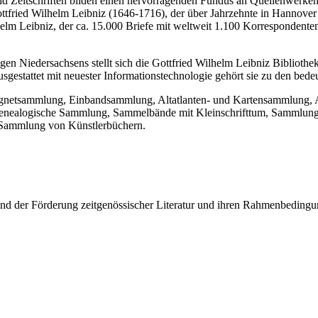
 Zeit­schriften bilden einen hervorragenden Fundus an Quellenwerken 
fried Wilhelm Leibniz (1646-1716), der über Jahrzehnte in Hannover 
Wilhelm Leibniz, der ca. 15.000 Briefe mit weltweit 1.100 Korrespon
ngen Nieder­sachsens stellt sich die Gottfried Wilhelm Leibniz Bibliot
sgestattet mit neuester Informationstechnologie gehört sie zu den bed
etsammlung, Einbandsammlung, Altatlanten- und Kartensammlung, A
ealogische Sammlung, Sammelbände mit Kleinschrifttum, Sammlungen 
Sammlung von Künstlerbüchern.
nd der Förderung zeitgenössischer Literatur und ihren Rahmenbeding