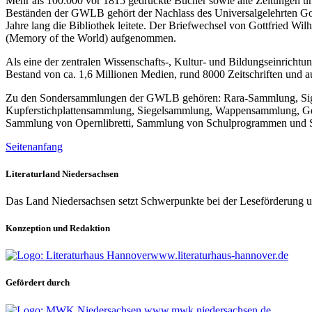
Mehr als 100.000 vor 1815 gedruckte Bücher sowie alte Zeitungen und
Beständen der GWLB gehört der Nachlass des Universalgelehrten Gott
Jahre lang die Bibliothek leitete. Der Briefwechsel von Gottfried 
(Memory of the World) aufgenommen.
Als eine der zentralen Wissenschafts-, Kultur- und Bildungseinrichtu
Bestand von ca. 1,6 Millionen Medien, rund 8000 Zeitschriften und au
Zu den Sondersammlungen der GWLB gehören: Rara-Sammlung, Sign
Kupferstichplattensammlung, Siegelsammlung, Wappensammlung, Gen
Sammlung von Opernlibretti, Sammlung von Schulprogrammen und 
Seitenanfang
Literaturland Niedersachsen
Das Land Niedersachsen setzt Schwerpunkte bei der Leseförderung u
Konzeption und Redaktion
www.literaturhaus-hannover.de
Gefördert durch
www.mwk.niedersachsen.de