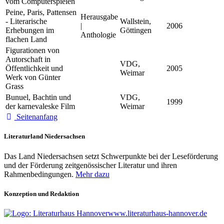
vom Computerspielen
Peine, Paris, Pattensen
Herausgabe
- Literarische
Wallstein,
|
2006
Erhebungen im
Göttingen
Anthologie
flachen Land
Figurationen von
Autorschaft in
VDG,
Öffentlichkeit und
2005
Weimar
Werk von Günter
Grass
Bunuel, Bachtin und
VDG,
1999
der karnevaleske Film
Weimar
Seitenanfang
Literaturland Niedersachsen
Das Land Niedersachsen setzt Schwerpunkte bei der Leseförderung
und der Förderung zeitgenössischer Literatur und ihren
Rahmenbedingungen.
Mehr dazu
Konzeption und Redaktion
www.literaturhaus-hannover.de