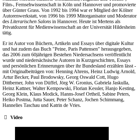
Film-, Fernsehwissenschaft in Köln und Hannover und promovierte
über Günter Grass. Von 1992 bis 1994 war er Mitglied der Kölner
Autorenwerkstatt, von 1996 bis 1999 Mitorganisator und Moderator
des
Literarischen Salons
in Hannover. Heute ist Mertens als
Privatdozent für Medienwissenschaft an der Universität Hildesheim
tätig.
Er ist Autor von Büchern, Artikeln und Essays über digitale Kultur
und hat zudem das Buch "Peine, Paris Pattensen" herausgegeben,
das 2006 zum 60jährigen Bestehen Niedersachsens veröffentlicht
wurde und niedersächsische Autoren in Kurzgeschichten, Essays
und persönlichen Erinnerungen über ihr Bundesland erzählen lässt -
mit Originalbeiträgen von: Henning Ahrens, Heinz Ludwig Arnold,
Artur Becker, Paul Brodowsky, Georg Oswald Cott, Hugo
Dittberner, John von Düffel, Jörg W. Gronius, Gabriela Jaskulla,
Heinz Kattner, Walter Kempowski, Florian Kessler, Hanjo Kesting,
Georg Klein, Klaus Modick, Hanns-Josef Ortheil, Sabine Peters,
Heiko Postma, Jutta Sauer, Peter Schanz, Jochen Schimmang,
Hannelies Taschau und Katrin de Vries.
Video