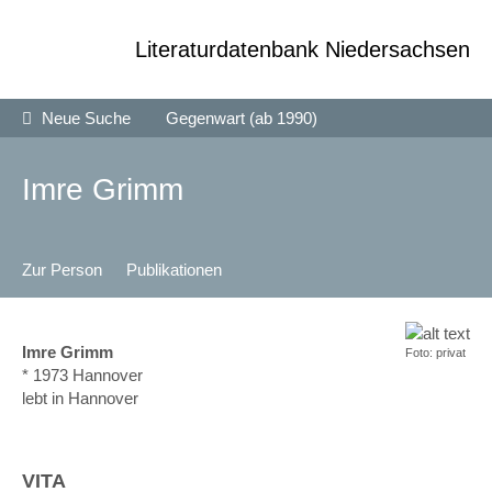
Zum
Zur Navigation
Schliessen
Seiteninhalt
Literaturdatenbank Niedersachsen
Autoren
Neue Suche
Autoren
Gegenwart (ab 1990)
Landgang
Imre Grimm
Orte
Institutionen
Zur Person
Publikationen
Preise & Stipendien
Veranstaltungen
Imre Grimm
Foto: privat
Aktuell
* 1973 Hannover
lebt in Hannover
Veranstalter
Über diese Datenbank
VITA
Kontakt