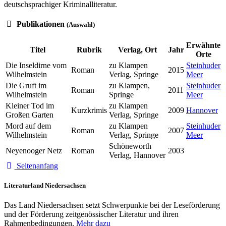
deutschsprachiger Kriminalliteratur.
Publikationen
(Auswahl)
Erwähnte
Titel
Rubrik
Verlag, Ort
Jahr
Orte
Die Inseldirne vom
zu Klampen
Steinhuder
Roman
2015
Wilhelmstein
Verlag, Springe
Meer
Die Gruft im
zu Klampen,
Steinhuder
Roman
2011
Wilhelmstein
Springe
Meer
Kleiner Tod im
zu Klampen
Kurzkrimis
2009
Hannover
Großen Garten
Verlag, Springe
Mord auf dem
zu Klampen
Steinhuder
Roman
2007
Wilhelmstein
Verlag, Springe
Meer
Schöneworth
Neyenooger Netz
Roman
2003
Verlag, Hannover
Seitenanfang
Literaturland Niedersachsen
Das Land Niedersachsen setzt Schwerpunkte bei der Leseförderung
und der Förderung zeitgenössischer Literatur und ihren
Rahmenbedingungen.
Mehr dazu